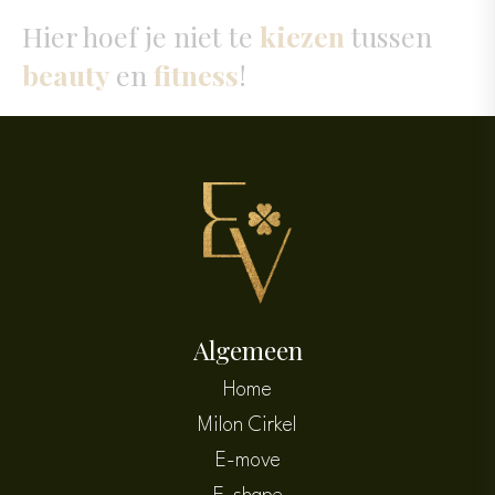
Hier hoef je niet te
kiezen
tussen
beauty
en
fitness
!
Algemeen
Home
Milon Cirkel
E-move