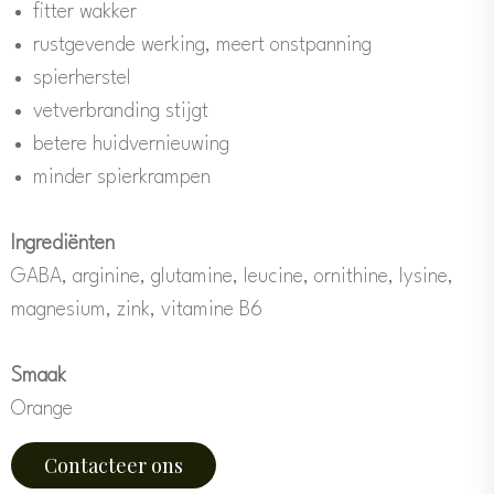
fitter wakker
rustgevende werking, meert onstpanning
spierherstel
vetverbranding stijgt
betere huidvernieuwing
minder spierkrampen
Ingrediënten
GABA, arginine, glutamine, leucine, ornithine, lysine,
magnesium, zink, vitamine B6
Smaak
Orange
Contacteer ons