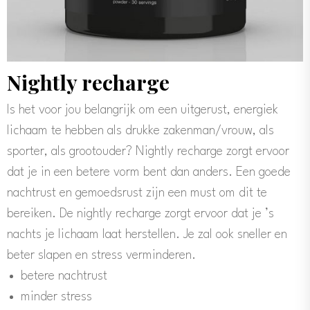
Nightly recharge
Is het voor jou belangrijk om een uitgerust, energiek
lichaam te hebben als drukke zakenman/vrouw, als
sporter, als grootouder? Nightly recharge zorgt ervoor
dat je in een betere vorm bent dan anders. Een goede
nachtrust en gemoedsrust zijn een must om dit te
bereiken. De nightly recharge zorgt ervoor dat je ’s
nachts je lichaam laat herstellen. Je zal ook sneller en
beter slapen en stress verminderen.
betere nachtrust
minder stress